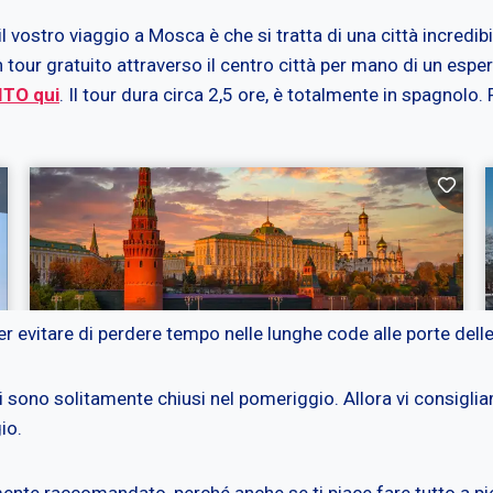
 vostro viaggio a Mosca è che si tratta di una città incredib
n tour gratuito attraverso il centro città per mano di un espe
TO qui
. Il tour dura circa 2,5 ore, è totalmente in spagnol
per evitare di perdere tempo nelle lunghe code alle porte delle 
no solitamente chiusi nel pomeriggio. Allora vi consigliamo d
io.
ente raccomandato, perché anche se ti piace fare tutto a pie