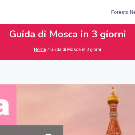
Foresta N
Guida di Mosca in 3 giorni
Home
/
Guida di Mosca in 3 giorni