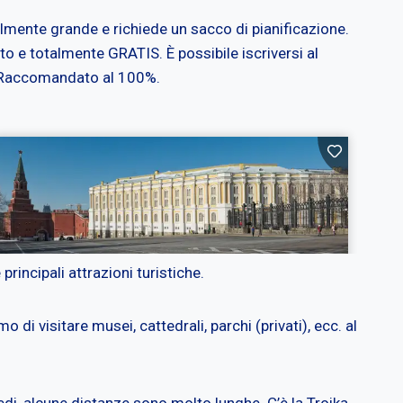
ilmente grande e richiede un sacco di pianificazione.
rto e totalmente GRATIS. È possibile iscriversi al
o. Raccomandato al 100%.
principali attrazioni turistiche.
i visitare musei, cattedrali, parchi (privati), ecc. al
di, alcune distanze sono molto lunghe. C’è la Troika