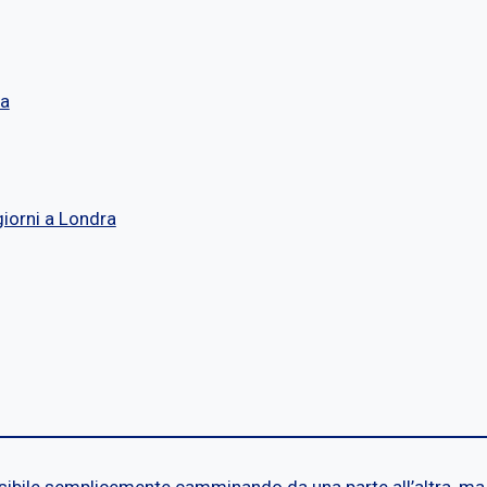
ra
giorni a Londra
ibile semplicemente camminando da una parte all’altra, ma