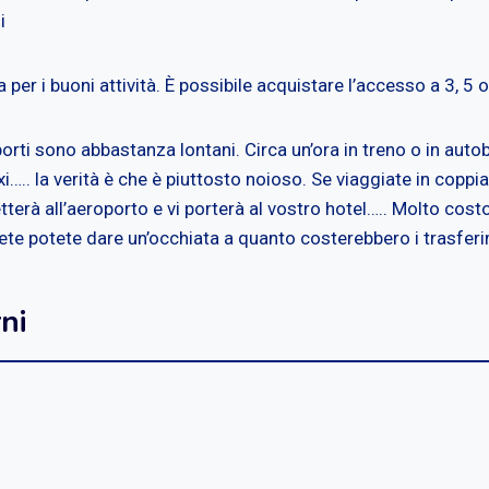
i
per i buoni attività. È possibile acquistare l’accesso a 3, 5 o
roporti sono abbastanza lontani. Circa un’ora in treno o in aut
xi….. la verità è che è piuttosto noioso. Se viaggiate in co
etterà all’aeroporto e vi porterà al vostro hotel….. Molto co
te potete dare un’occhiata a quanto costerebbero i trasferime
ni