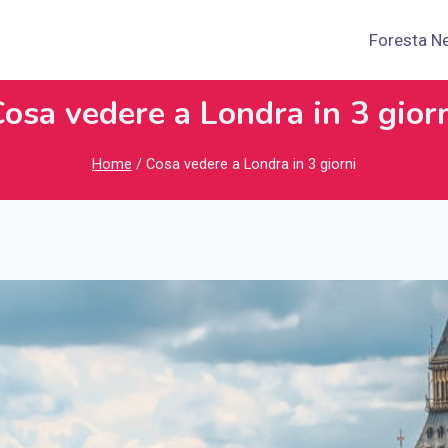
Foresta N
osa vedere a Londra in 3 gior
Home
/
Cosa vedere a Londra in 3 giorni