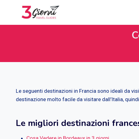
Salta
al
contenuto
C
Le seguenti destinazioni in Francia sono ideali da vis
destinazione molto facile da visitare dall’Italia, qui
Le migliori destinazioni france
Cosa Vedere in Bordeaux in 3 giorni