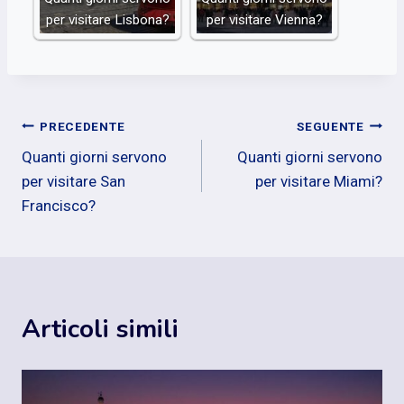
per visitare Lisbona?
per visitare Vienna?
Navigazione
PRECEDENTE
SEGUENTE
Quanti giorni servono
Quanti giorni servono
articoli
per visitare San
per visitare Miami?
Francisco?
Articoli simili