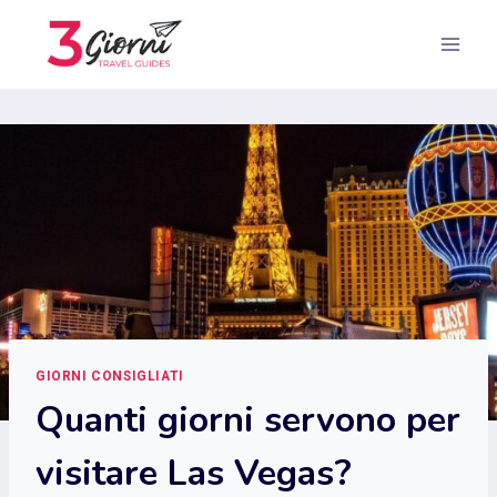
Salta
al
contenuto
GIORNI CONSIGLIATI
Quanti giorni servono per
visitare Las Vegas?