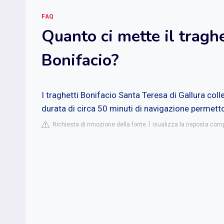
FAQ
Quanto ci mette il tragh
Bonifacio?
I traghetti Bonifacio Santa Teresa di Gallura col
durata di circa 50 minuti di navigazione permetton
Richiesta di rimozione della fonte
isualizza la risposta com