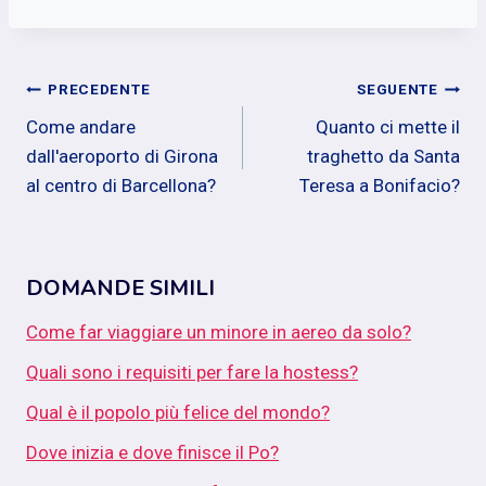
Navigazione
PRECEDENTE
SEGUENTE
Come andare
Quanto ci mette il
articoli
dall'aeroporto di Girona
traghetto da Santa
al centro di Barcellona?
Teresa a Bonifacio?
DOMANDE SIMILI
Come far viaggiare un minore in aereo da solo?
Quali sono i requisiti per fare la hostess?
Qual è il popolo più felice del mondo?
Dove inizia e dove finisce il Po?