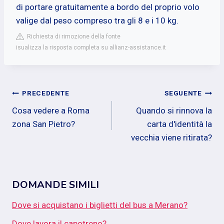
di portare gratuitamente a bordo del proprio volo
valige dal peso compreso tra gli 8 e i 10 kg.
Richiesta di rimozione della fonte
isualizza la risposta completa su allianz-assistance.it
Navigazione
PRECEDENTE
SEGUENTE
Cosa vedere a Roma
Quando si rinnova la
articoli
zona San Pietro?
carta d'identità la
vecchia viene ritirata?
DOMANDE SIMILI
Dove si acquistano i biglietti del bus a Merano?
Dove lavora il capotreno?