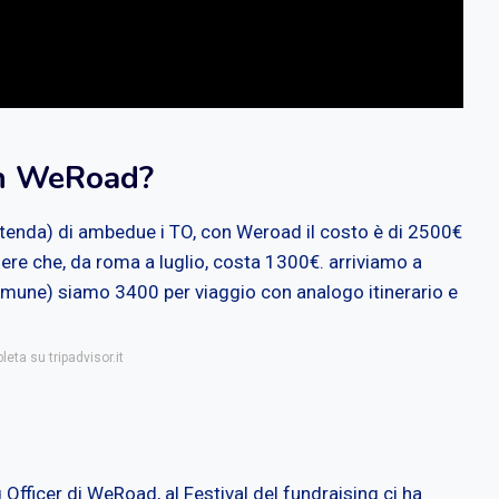
on WeRoad?
tenda) di ambedue i TO, con Weroad il costo è di 2500€
re che, da roma a luglio, costa 1300€. arriviamo a
ne) siamo 3400 per viaggio con analogo itinerario e
eta su tripadvisor.it
 Officer di WeRoad, al Festival del fundraising ci ha