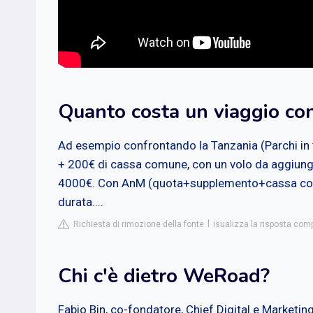
Quanto costa un viaggio c
Ad esempio confrontando la Tanzania (Parchi in 
+ 200€ di cassa comune, con un volo da aggiunge
4000€. Con AnM (quota+supplemento+cassa comu
durata....
Richiesta di rimozione della fonte
isualizza la risposta compl
Chi c'è dietro WeRoad?
Fabio Bin, co-fondatore, Chief Digital e Marketing