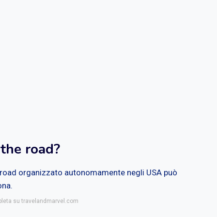
 the road?
the road organizzato autonomamente negli USA può
ona.
mpleta su travelandmarvel.com