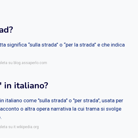
oad?
a significa “sulla strada” o “per la strada” e che indica
pleta su blog.assaperlo.com
 in italiano?
n italiano come "sulla strada" o "per strada", usata per
 racconto o altra opera narrativa la cui trama si svolge
.
leta su it.wikipedia.org