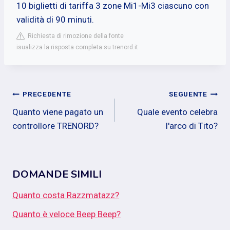
10 biglietti di tariffa 3 zone Mi1-Mi3 ciascuno con
validità di 90 minuti.
Richiesta di rimozione della fonte
isualizza la risposta completa su trenord.it
Navigazione
PRECEDENTE
SEGUENTE
Quanto viene pagato un
Quale evento celebra
articoli
controllore TRENORD?
l'arco di Tito?
DOMANDE SIMILI
Quanto costa Razzmatazz?
Quanto è veloce Beep Beep?