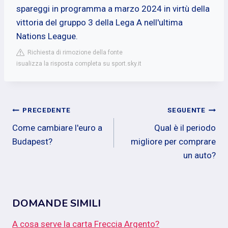
spareggi in programma a marzo 2024 in virtù della
vittoria del gruppo 3 della Lega A nell'ultima
Nations League.
Richiesta di rimozione della fonte
isualizza la risposta completa su sport.sky.it
Navigazione
PRECEDENTE
SEGUENTE
Come cambiare l'euro a
Qual è il periodo
articoli
Budapest?
migliore per comprare
un auto?
DOMANDE SIMILI
A cosa serve la carta Freccia Argento?