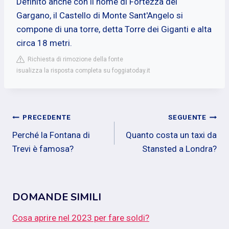
Definito anche con il nome di Fortezza del
Gargano, il Castello di Monte Sant'Angelo si
compone di una torre, detta Torre dei Giganti e alta
circa 18 metri.
Richiesta di rimozione della fonte
isualizza la risposta completa su foggiatoday.it
Navigazione
PRECEDENTE
SEGUENTE
Perché la Fontana di
Quanto costa un taxi da
articoli
Trevi è famosa?
Stansted a Londra?
DOMANDE SIMILI
Cosa aprire nel 2023 per fare soldi?