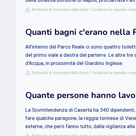
della dinastia Borbone di Napoli, proclamata Pat
Richiesta di rimozione della fonte
isualizza la risposta comp
Quanti bagni c'erano nella 
All'interno del Parco Reale ci sono quattro toilette
del primo viale a destra del parterre. Le altre tre 
d'Acqua, in prossimità del Giardino Inglese.
Richiesta di rimozione della fonte
isualizza la risposta comp
Quante persone hanno lavor
La Sovrintendenza di Caserta ha 340 dipendenti, 1
fare qualche paragone, la reggia torinese di Venar
esterne, che però fanno tutto, dalla vigilanza alla