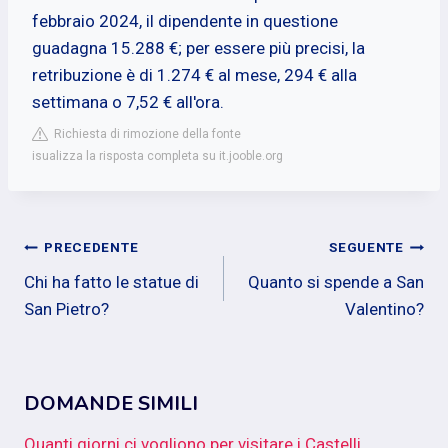
febbraio 2024, il dipendente in questione
guadagna 15.288 €; per essere più precisi, la
retribuzione è di 1.274 € al mese, 294 € alla
settimana o 7,52 € all'ora.
Richiesta di rimozione della fonte
isualizza la risposta completa su it.jooble.org
Navigazione
PRECEDENTE
SEGUENTE
Chi ha fatto le statue di
Quanto si spende a San
articoli
San Pietro?
Valentino?
DOMANDE SIMILI
Quanti giorni ci vogliono per visitare i Castelli