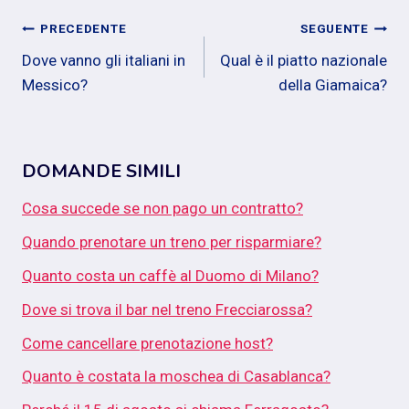
Navigazione
PRECEDENTE
SEGUENTE
Dove vanno gli italiani in
Qual è il piatto nazionale
articoli
Messico?
della Giamaica?
DOMANDE SIMILI
Cosa succede se non pago un contratto?
Quando prenotare un treno per risparmiare?
Quanto costa un caffè al Duomo di Milano?
Dove si trova il bar nel treno Frecciarossa?
Come cancellare prenotazione host?
Quanto è costata la moschea di Casablanca?