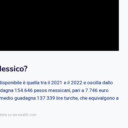
Messico?
isponibile è quella tra il 2021 e il 2022 e oscilla dallo
dagna 154.646 pesos messicani, pari a 7.746 euro
e medio guadagna 137.339 lire turche, che equivalgono a
mpleta su we-wealth.com