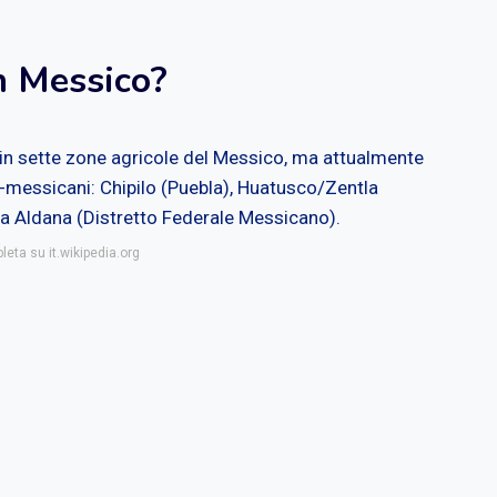
in Messico?
X in sette zone agricole del Messico, ma attualmente
o-messicani: Chipilo (Puebla), Huatusco/Zentla
La Aldana (Distretto Federale Messicano).
leta su it.wikipedia.org