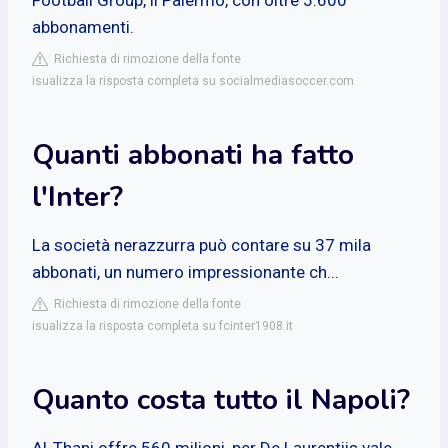
abbonamenti.
Richiesta di rimozione della fonte
isualizza la risposta completa su socialmediasoccer.com
Quanti abbonati ha fatto
l'Inter?
La società nerazzurra può contare su 37 mila
abbonati, un numero impressionante ch...
Richiesta di rimozione della fonte
isualizza la risposta completa su fcinter1908.it
Quanto costa tutto il Napoli?
Al-Thani offre 560 milioni, per De Laurentiis vale