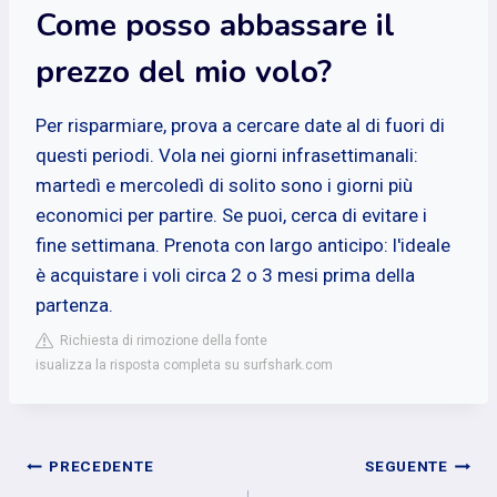
Come posso abbassare il
prezzo del mio volo?
Per risparmiare, prova a cercare date al di fuori di
questi periodi. Vola nei giorni infrasettimanali:
martedì e mercoledì di solito sono i giorni più
economici per partire. Se puoi, cerca di evitare i
fine settimana. Prenota con largo anticipo: l'ideale
è acquistare i voli circa 2 o 3 mesi prima della
partenza.
Richiesta di rimozione della fonte
isualizza la risposta completa su surfshark.com
Navigazione
PRECEDENTE
SEGUENTE