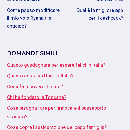
Navigazione
PRECEDENTE
SEGUENTE
Come posso modificare
Qual è la migliore app
articoli
il mio volo Ryanair in
per il cashback?
anticipo?
DOMANDE SIMILI
Quanto guadagnare per essere felici in Italia?
Quanto costa un Uber in Italia?
Cosa fa muovere il treno?
Chi ha fondato la Toscana?
Cosa bisogna fare per rinnovare il passaporto
scaduto?
Cosa copre l'assicurazione del capo famiglia?