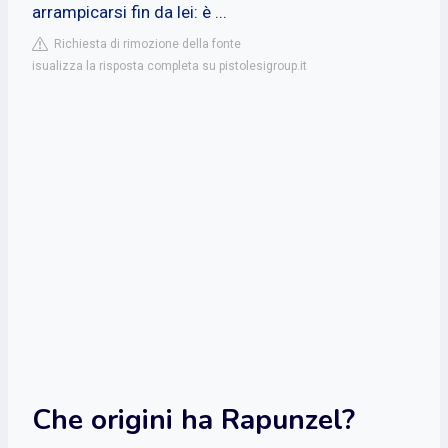
arrampicarsi fin da lei: è ...
Richiesta di rimozione della fonte
isualizza la risposta completa su pistolesigroup.it
Che origini ha Rapunzel?