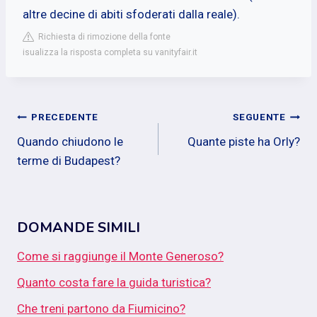
altre decine di abiti sfoderati dalla reale).
Richiesta di rimozione della fonte
isualizza la risposta completa su vanityfair.it
Navigazione
PRECEDENTE
SEGUENTE
Quando chiudono le
Quante piste ha Orly?
articoli
terme di Budapest?
DOMANDE SIMILI
Come si raggiunge il Monte Generoso?
Quanto costa fare la guida turistica?
Che treni partono da Fiumicino?