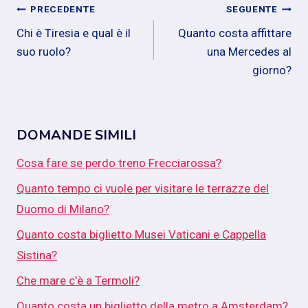
Navigazione
PRECEDENTE
SEGUENTE
Chi è Tiresia e qual è il
Quanto costa affittare
articoli
suo ruolo?
una Mercedes al
giorno?
DOMANDE SIMILI
Cosa fare se perdo treno Frecciarossa?
Quanto tempo ci vuole per visitare le terrazze del
Duomo di Milano?
Quanto costa biglietto Musei Vaticani e Cappella
Sistina?
Che mare c'è a Termoli?
Quanto costa un biglietto della metro a Amsterdam?