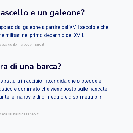
vascello e un galeone?
luppato dal galeone a partire dal XVII secolo e che
ne militari nel primo decennio del XVII.
leta su ilprincipedelmare.it
ra di una barca?
 struttura in acciaio inox rigida che protegge e
elastico e gommato che viene posto sulle fiancate
rante le manovre di ormeggio e disormeggio in
pleta su nauticazabeo.it