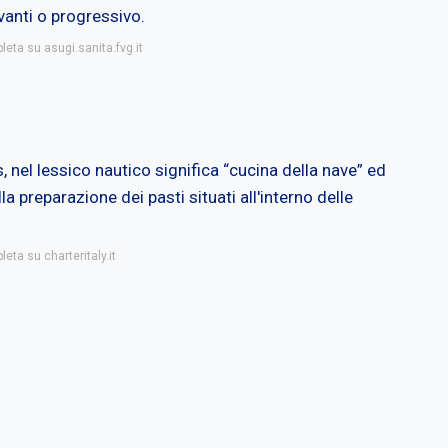
vanti o progressivo.
leta su asugi.sanita.fvg.it
 nel lessico nautico significa “cucina della nave” ed
a preparazione dei pasti situati all'interno delle
eta su charteritaly.it