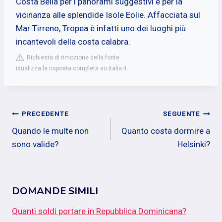
Costa Bella per i panorami suggestivi e per la
vicinanza alle splendide Isole Eolie. Affacciata sul
Mar Tirreno, Tropea è infatti uno dei luoghi più
incantevoli della costa calabra.
Richiesta di rimozione della fonte
isualizza la risposta completa su italia.it
Navigazione
PRECEDENTE
SEGUENTE
Quando le multe non
Quanto costa dormire a
articoli
sono valide?
Helsinki?
DOMANDE SIMILI
Quanti soldi portare in Repubblica Dominicana?