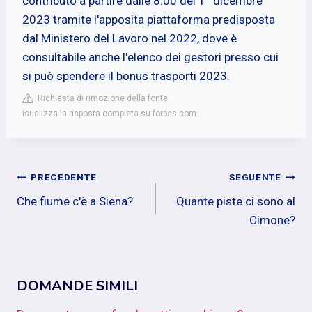
contributo a partire dalle 8.00 del 1° dicembre
2023 tramite l'apposita piattaforma predisposta
dal Ministero del Lavoro nel 2022, dove è
consultabile anche l'elenco dei gestori presso cui
si può spendere il bonus trasporti 2023.
Richiesta di rimozione della fonte
isualizza la risposta completa su forbes.com
Navigazione
PRECEDENTE
SEGUENTE
Che fiume c'è a Siena?
Quante piste ci sono al
articoli
Cimone?
DOMANDE SIMILI