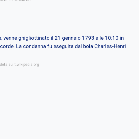
pleta su skuola.net
venne ghigliottinato il 21 gennaio 1793 alle 10:10 in
oncorde. La condanna fu eseguita dal boia Charles-Henri
leta su it.wikipedia.org