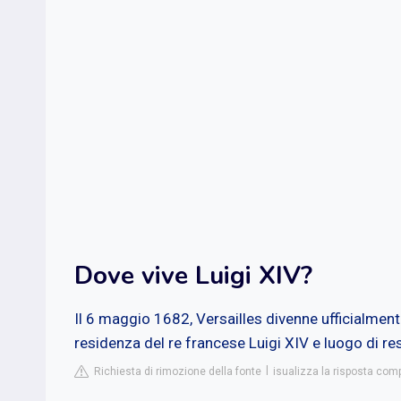
Dove vive Luigi XIV?
Il 6 maggio 1682, Versailles divenne ufficialmen
residenza del re francese Luigi XIV e luogo di res
Richiesta di rimozione della fonte
isualizza la risposta comp