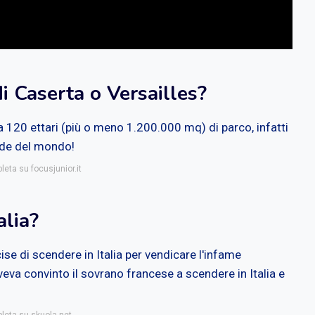
i Caserta o Versailles?
ca 120 ettari (più o meno 1.200.000 mq) di parco, infatti
ande del mondo!
leta su focusjunior.it
alia?
cise di scendere in Italia per vendicare l'infame
va convinto il sovrano francese a scendere in Italia e