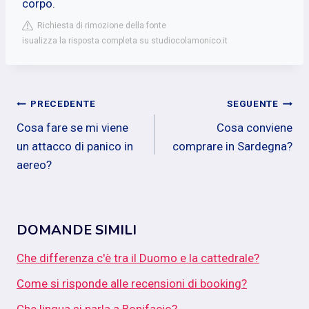
corpo.
Richiesta di rimozione della fonte
isualizza la risposta completa su studiocolamonico.it
Navigazione
PRECEDENTE
SEGUENTE
Cosa fare se mi viene
Cosa conviene
articoli
un attacco di panico in
comprare in Sardegna?
aereo?
DOMANDE SIMILI
Che differenza c'è tra il Duomo e la cattedrale?
Come si risponde alle recensioni di booking?