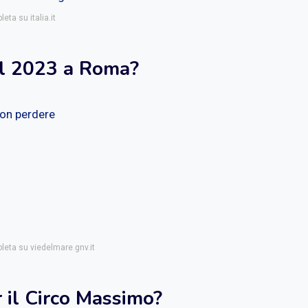
eta su italia.it
el 2023 a Roma?
non perdere
pleta su viedelmare.gnv.it
r il Circo Massimo?