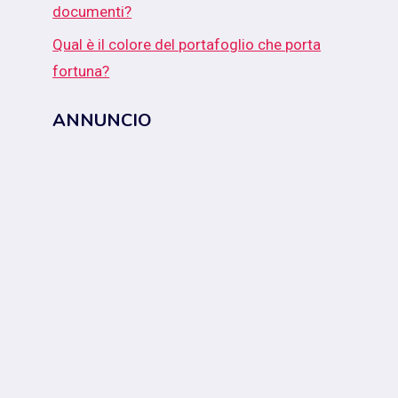
documenti?
Qual è il colore del portafoglio che porta
fortuna?
ANNUNCIO