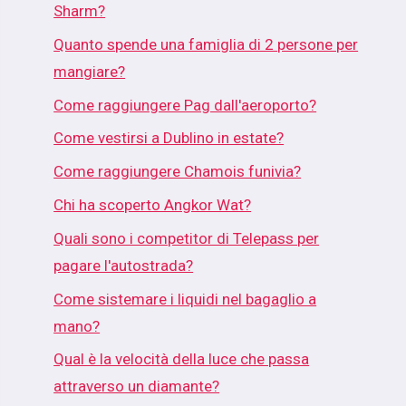
Sharm?
Quanto spende una famiglia di 2 persone per
mangiare?
Come raggiungere Pag dall'aeroporto?
Come vestirsi a Dublino in estate?
Come raggiungere Chamois funivia?
Chi ha scoperto Angkor Wat?
Quali sono i competitor di Telepass per
pagare l'autostrada?
Come sistemare i liquidi nel bagaglio a
mano?
Qual è la velocità della luce che passa
attraverso un diamante?