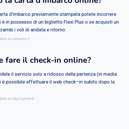
 la carta d'imbarco online?
 carta d'imbarco previamente stampata potete incorrere
 è in possesso di un biglietto Flexi Plus o se acquisti un
rambi i voli di andata e ritorno.
pleta su edreams.it
 fare il check-in online?
bile il servizio solo a ridosso della partenza (in media
i è possibile effettuare il web check–in subito dopo la
pleta su skyscanner.it