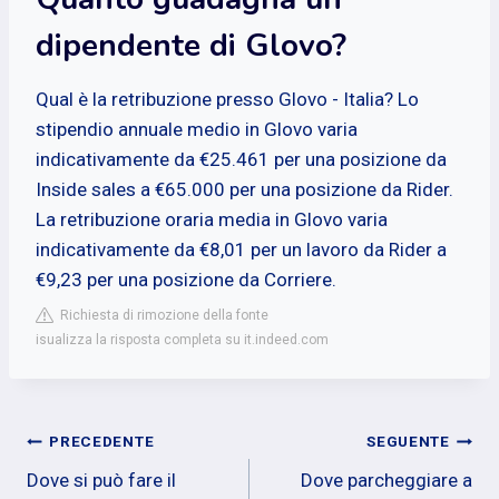
dipendente di Glovo?
Qual è la retribuzione presso Glovo - Italia? Lo
stipendio annuale medio in Glovo varia
indicativamente da €25.461 per una posizione da
Inside sales a €65.000 per una posizione da Rider.
La retribuzione oraria media in Glovo varia
indicativamente da €8,01 per un lavoro da Rider a
€9,23 per una posizione da Corriere.
Richiesta di rimozione della fonte
isualizza la risposta completa su it.indeed.com
Navigazione
PRECEDENTE
SEGUENTE
Dove si può fare il
Dove parcheggiare a
articoli