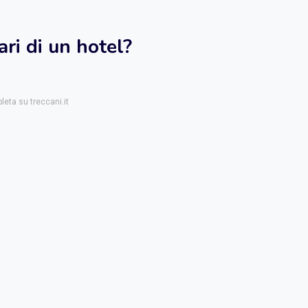
ri di un hotel?
leta su treccani.it