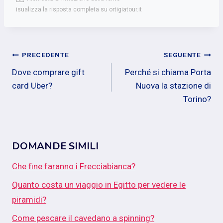
isualizza la risposta completa su ortigiatour.it
Navigazione
PRECEDENTE
SEGUENTE
Dove comprare gift
Perché si chiama Porta
articoli
card Uber?
Nuova la stazione di
Torino?
DOMANDE SIMILI
Che fine faranno i Frecciabianca?
Quanto costa un viaggio in Egitto per vedere le
piramidi?
Come pescare il cavedano a spinning?