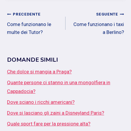
Navigazione
PRECEDENTE
SEGUENTE
Come funzionano le
Come funzionano i taxi
articoli
multe dei Tutor?
a Berlino?
DOMANDE SIMILI
Che dolce si mangia a Praga?
Quante persone ci stanno in una mongolfiera in
Cappadocia?
Dove sciano i ricchi americani?
Dove si lasciano gli zaini a Disneyland Paris?
Quale sport fare per la pressione alta?