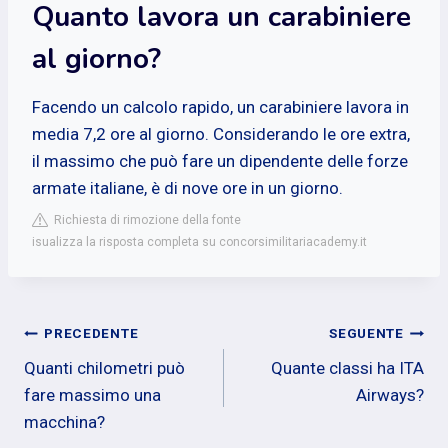
Quanto lavora un carabiniere
al giorno?
Facendo un calcolo rapido, un carabiniere lavora in
media 7,2 ore al giorno. Considerando le ore extra,
il massimo che può fare un dipendente delle forze
armate italiane, è di nove ore in un giorno.
Richiesta di rimozione della fonte
isualizza la risposta completa su concorsimilitariacademy.it
Navigazione
PRECEDENTE
SEGUENTE
Quanti chilometri può
Quante classi ha ITA
articoli
fare massimo una
Airways?
macchina?