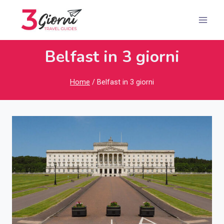
Salta
al
contenuto
Belfast in 3 giorni
Home
/
Belfast in 3 giorni