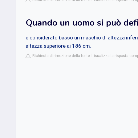
Richiesta di rimozione della fonte
isualizza la risposta comp
Quando un uomo si può defi
è considerato basso un maschio di altezza infer
altezza superiore ai 186 cm.
Richiesta di rimozione della fonte
isualizza la risposta comp