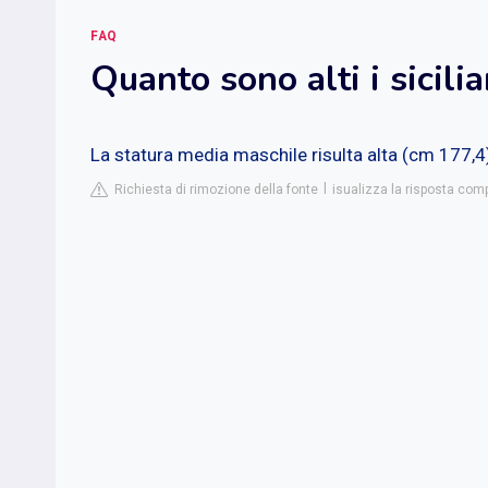
FAQ
Quanto sono alti i sicilia
La statura media maschile risulta alta (cm 177,4
Richiesta di rimozione della fonte
isualizza la risposta comp