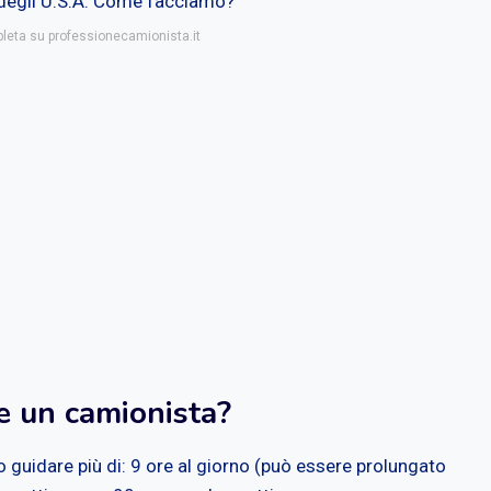
degli U.S.A. Come facciamo?
pleta su professionecamionista.it
e un camionista?
guidare più di: 9 ore al giorno (può essere prolungato