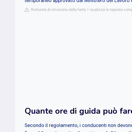
temporaneo approvato dal Ministero del Lavoro 
Richiesta di rimozione della fonte
isualizza la risposta com
Quante ore di guida può far
Secondo il regolamento, i conducenti non devono 