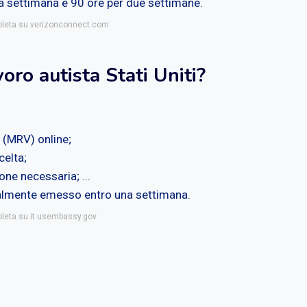
lla settimana e 90 ore per due settimane.
mpleta su verizonconnect.com
oro autista Stati Uniti?
 (MRV) online;
celta;
ne necessaria; ...
eralmente emesso entro una settimana.
pleta su it.usembassy.gov