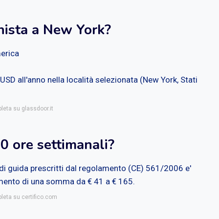
ista a New York?
merica
D all'anno nella località selezionata (New York, Stati
leta su glassdoor.it
0 ore settimanali?
 di guida prescritti dal regolamento (CE) 561/2006 e'
mento di una somma da € 41 a € 165.
pleta su certifico.com