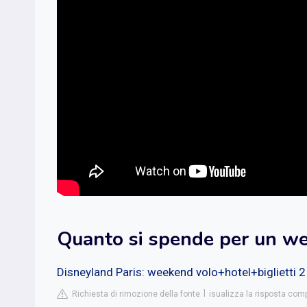
Quanto si spende per un we
Disneyland Paris: weekend volo+hotel+biglietti 2
Richiesta di rimozione della fonte
isualizza la risposta comp