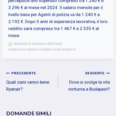
percepisce uno stipendio compreso tra 1.240 € e
3.296 € al mese nel 2024. Il salario mensile per il
livello base per Agenti di polizia va da 1.240 € a
2.192 €. Dopo 5 anni di esperienza lavorativa, il loro
reddito sarà compreso tra 1.467 € e 2.535 € al
mese.
Richiesta di rimozione della fonte
isualizza la risposta completa su iltuosalario.it
Navigazione
PRECEDENTE
SEGUENTE
Quali zaini vanno bene
Dove si svolge la vita
articoli
Ryanair?
notturna a Budapest?
DOMANDE SIMILI