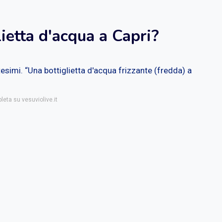
ietta d'acqua a Capri?
tesimi.
“Una bottiglietta d'acqua frizzante (fredda) a
leta su vesuviolive.it