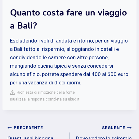
Quanto costa fare un viaggio
a Bali?
Escludendo i voli di andata e ritorno, per un viaggio
a Bali fatto al risparmio, alloggiando in ostelli e
condividendo le camere con altre persone,
mangiando cucina tipica e senza concedersi
alcuno sfizio, potrete spendere dai 400 ai 600 euro
per una vacanza di dieci giorni.
Richiesta di rimozione della fonte
isualizza la risposta completa su ubud.it
Navigazione
PRECEDENTE
SEGUENTE
Quanti anni bisogna
Dove vedere le scimmie