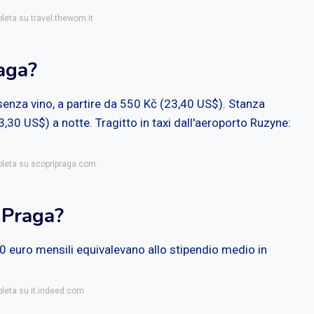
pleta su travel.thewom.it
aga?
senza vino, a partire da 550 Kč (23,40 US$). Stanza
3,30 US$) a notte. Tragitto in taxi dall'aeroporto Ruzyne:
pleta su scopripraga.com
 Praga?
0 euro mensili equivalevano allo stipendio medio in
pleta su it.indeed.com