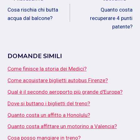
Navigazione
Cosa rischia chi butta
Quanto costa
articoli
acqua dal balcone?
recuperare 4 punti
patente?
DOMANDE SIMILI
Come finisce la storia dei Medici?
Come acquistare biglietti autobus Firenze?
Qual è il secondo aeroporto più grande d'Europa?
Dove si buttano i biglietti del treno?
Quanto costa un affitto a Honolulu?
Quanto costa affittare un motorino a Valencia?
Cosa posso mangiare in treno?