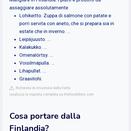
assaggiare assolutamente
Lohikeitto. Zuppa di salmone con patate e
porri servita con aneto, che si prepara sia in
estate che in inverno. ...
Leipäjuusto. ...
Kalakukko. ...
Omenalörtsy. ...
Voisilmäpulla. ...
Lihapullat. ...
Graavilohi.
Richiesta di rimozione della fonte
isualizza la risposta completa su thefoodellers.com
Cosa portare dalla
Finlandia?