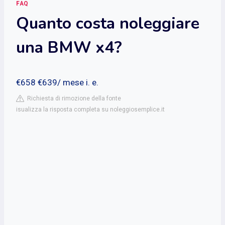
FAQ
Quanto costa noleggiare
una BMW x4?
€658 €639/ mese i. e.
Richiesta di rimozione della fonte
isualizza la risposta completa su noleggiosemplice.it