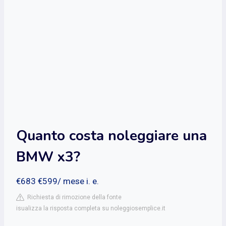
Quanto costa noleggiare una
BMW x3?
€683 €599/ mese i. e.
Richiesta di rimozione della fonte
isualizza la risposta completa su noleggiosemplice.it