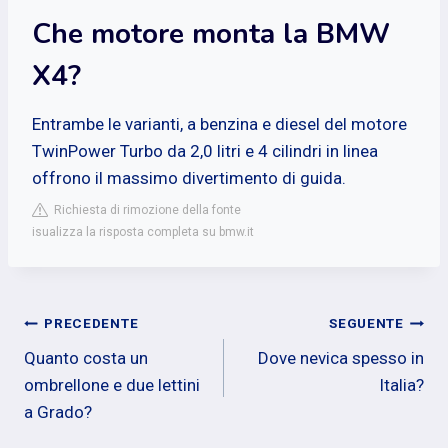
Che motore monta la BMW
X4?
Entrambe le varianti, a benzina e diesel del motore
TwinPower Turbo da 2,0 litri e 4 cilindri in linea
offrono il massimo divertimento di guida.
Richiesta di rimozione della fonte
isualizza la risposta completa su bmw.it
Navigazione
PRECEDENTE
SEGUENTE
Quanto costa un
Dove nevica spesso in
articoli
ombrellone e due lettini
Italia?
a Grado?