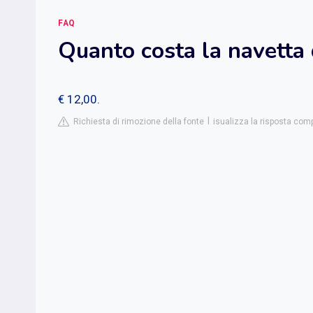
FAQ
Quanto costa la navetta 
€ 12,00.
Richiesta di rimozione della fonte
isualizza la risposta compl