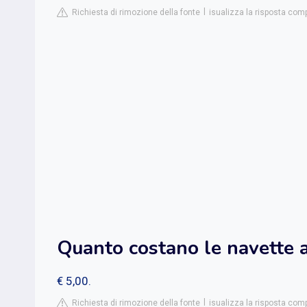
Richiesta di rimozione della fonte
isualizza la risposta compl
Quanto costano le navette a
€ 5,00.
Richiesta di rimozione della fonte
isualizza la risposta compl