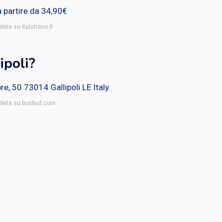
 a partire da 34,90€
leta su italotreno.it
ipoli?
e, 50 73014 Gallipoli LE Italy.
mpleta su busbud.com