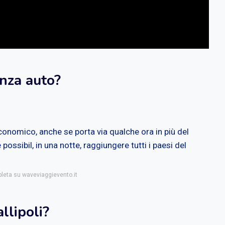
enza auto?
conomico, anche se porta via qualche ora in più del
possibil, in una notte, raggiungere tutti i paesi del
pleta su waveviaggievento.it
llipoli?