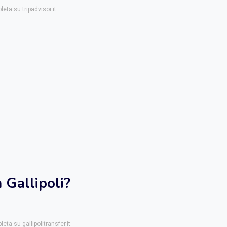
eta su tripadvisor.it
 Gallipoli?
eta su gallipolitransfer.it