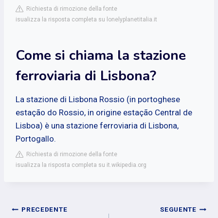
Richiesta di rimozione della fonte
isualizza la risposta completa su lonelyplanetitalia.it
Come si chiama la stazione
ferroviaria di Lisbona?
La stazione di Lisbona Rossio (in portoghese
estação do Rossio, in origine estação Central de
Lisboa) è una stazione ferroviaria di Lisbona,
Portogallo.
Richiesta di rimozione della fonte
isualizza la risposta completa su it.wikipedia.org
Navigazione
PRECEDENTE
SEGUENTE