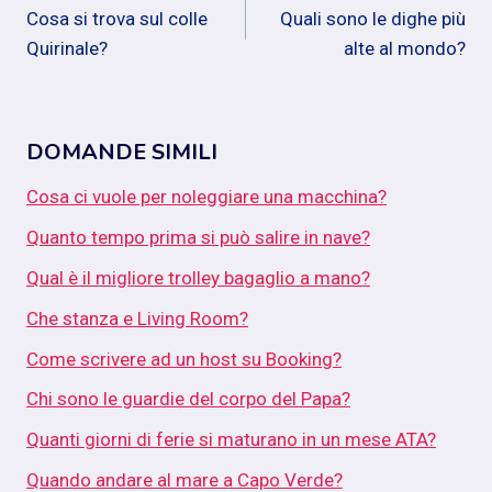
Cosa si trova sul colle
Quali sono le dighe più
articoli
Quirinale?
alte al mondo?
DOMANDE SIMILI
Cosa ci vuole per noleggiare una macchina?
Quanto tempo prima si può salire in nave?
Qual è il migliore trolley bagaglio a mano?
Che stanza e Living Room?
Come scrivere ad un host su Booking?
Chi sono le guardie del corpo del Papa?
Quanti giorni di ferie si maturano in un mese ATA?
Quando andare al mare a Capo Verde?