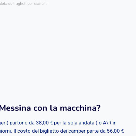
eta su traghettiper-sicilia.it
 Messina con la macchina?
geri) partono da 38,00 € per la sola andata ( o A\R in
iorni. Il costo del biglietto dei camper parte da 56,00 €