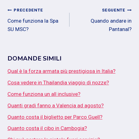
Navigazione
PRECEDENTE
SEGUENTE
Come funziona la Spa
Quando andare in
articoli
SU MSC?
Pantanal?
DOMANDE SIMILI
Qual è la forza armata più prestigiosa in Italia?
Cosa vedere in Thailandia viaggio di nozze?
Come funziona un all inclusive?
Quanti gradi fanno a Valencia ad agosto?
Quanto costa il biglietto per Parco Guell?
Quanto costa il cibo in Cambogia?