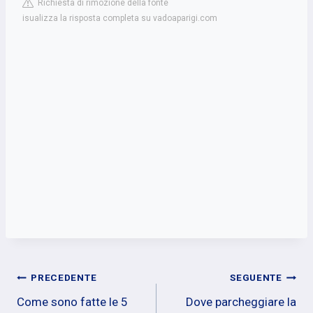
Richiesta di rimozione della fonte
isualizza la risposta completa su vadoaparigi.com
Navigazione
PRECEDENTE
SEGUENTE
Come sono fatte le 5
Dove parcheggiare la
articoli