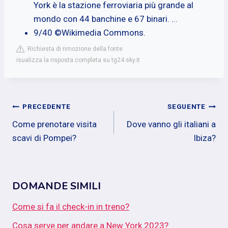
York è la stazione ferroviaria più grande al
mondo con 44 banchine e 67 binari. ...
9/40 ©Wikimedia Commons.
Richiesta di rimozione della fonte
isualizza la risposta completa su tg24.sky.it
Navigazione
PRECEDENTE
SEGUENTE
Come prenotare visita
Dove vanno gli italiani a
articoli
scavi di Pompei?
Ibiza?
DOMANDE SIMILI
Come si fa il check-in in treno?
Cosa serve per andare a New York 2023?