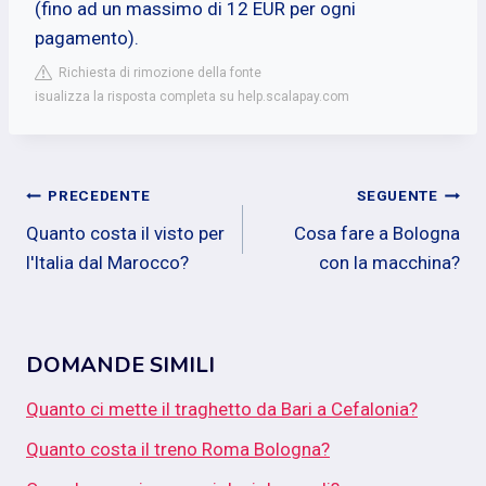
(fino ad un massimo di 12 EUR per ogni
pagamento).
Richiesta di rimozione della fonte
isualizza la risposta completa su help.scalapay.com
Navigazione
PRECEDENTE
SEGUENTE
Quanto costa il visto per
Cosa fare a Bologna
articoli
l'Italia dal Marocco?
con la macchina?
DOMANDE SIMILI
Quanto ci mette il traghetto da Bari a Cefalonia?
Quanto costa il treno Roma Bologna?